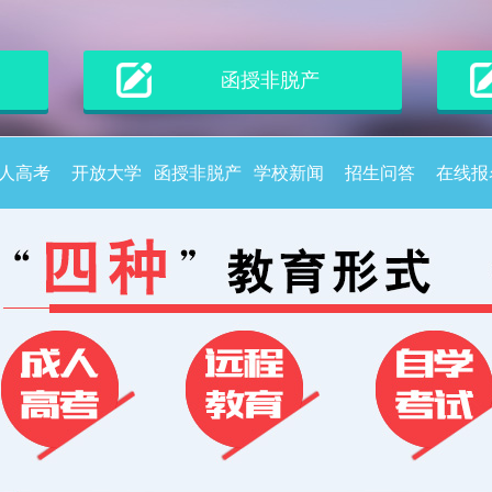
函授非脱产
人高考
开放大学
函授非脱产
学校新闻
招生问答
在线报