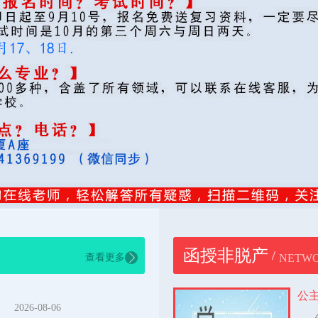
函授非脱产
/
查看更多
NETWO
公
）
2026-08-06