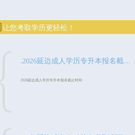
们
让您考取学历更轻松！
.2026延边成人学历专升本报名截止时间把握机会，开启人生新篇章随着社会的不断发展，教育水平的重要性日益凸显。对于许多已经步入社会的成年人来说，提升自己的学历成为了实现自我价值、拓展职业发展空间的关键一步。在众多提升学历的途径中，专升本无疑是一条备受瞩目的道路。2026年，延边地区的成人学历专升本报名即将拉开序幕，而报名截止时间则是广大考生关注的焦点。本文将为您详细解析2026延边成人学历专升本报名...
2026延边成人学历专升本报名截止时间